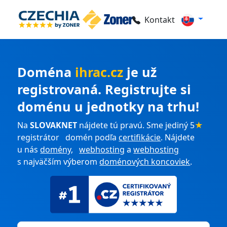
Kontakt
Doména
ihrac.cz
je už
registrovaná. Registrujte si
doménu u jednotky na trhu!
Na
SLOVAKNET
nájdete tú pravú. Sme jediný 5
★
registrátor domén podľa
certifikácie
. Nájdete
u nás
domény
,
webhosting
a
webhosting
s najväčším výberom
doménových koncoviek
.