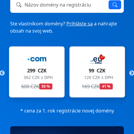
Názov domény na registráciu alebo prevod
Ste vlastníkom domény?
Prihláste sa
a nahrajte
obsah na svoj web.
299 CZK
99 CZK
362 CZK s DPH
120 CZK s DPH
600 CZK
169 CZK
50 %
41 %
* cena za 1. rok registrácie novej domény