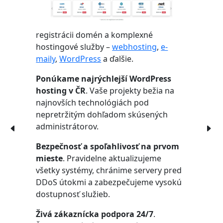
registrácii domén a komplexné
hostingové služby –
webhosting
,
e-
maily
,
WordPress
a ďalšie.
Ponúkame najrýchlejší WordPress
hosting v ČR
. Vaše projekty bežia na
najnovších technológiách pod
nepretržitým dohľadom skúsených
administrátorov.
Bezpečnosť a spoľahlivosť na prvom
mieste
. Pravidelne aktualizujeme
všetky systémy, chránime servery pred
DDoS útokmi a zabezpečujeme vysokú
dostupnosť služieb.
Živá zákaznícka podpora 24/7
.