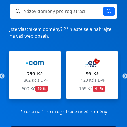
Název domény k registraci nebo převodu
Jste vlastníkem domény?
Přihlaste se
a nahrajte
na váš web obsah.
299 Kč
99 Kč
362 Kč s DPH
120 Kč s DPH
600 Kč
169 Kč
50 %
41 %
* cena na 1. rok registrace nové domény