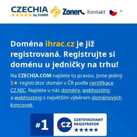
Kontakt
Doména
ihrac.cz
je již
registrovaná. Registrujte si
doménu u jedničky na trhu!
Na
CZECHIA.COM
najdete tu pravou. Jsme jediný
5
★
registrátor domén v ČR podle
certifikace
CZ.NIC
. Najdete u nás
domény
,
webhosting
a
webhosting
s největším výběrem
doménových
koncovek
.