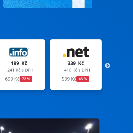
339 Kč
299 Kč
410 Kč s DPH
362 Kč s DPH
599 Kč
699 Kč
43 %
57 %