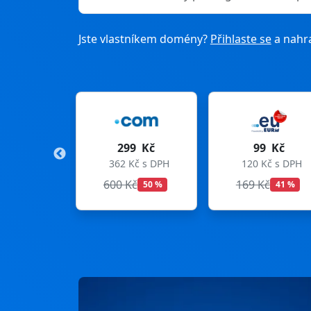
Jste vlastníkem domény?
Přihlaste se
a nahra
299 Kč
99 Kč
2
362 Kč s DPH
120 Kč s DPH
333 
600 Kč
169 Kč
299 
50 %
41 %