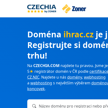
Doména
ihrac.cz
je 
Registrujte si domé
trhu!
Na
CZECHIA.COM
najdete tu pravou. Jsme je
5
★
registrátor domén v ČR podle
certifikac
CZ.NIC
. Najdete u nás
domény
,
webhosting
a
webhosting
s největším výběrem
doménov
koncovek
.
Název domény k registraci nebo převodu