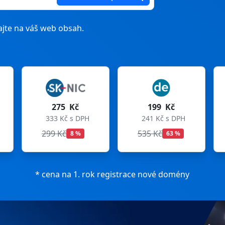
jte na váš web obsah.
75 Kč
199 Kč
199 Kč
Kč s DPH
241 Kč s DPH
241 Kč s DPH
Kč
535 Kč
699 Kč
8 %
63 %
72 %
* cena na 1. rok registrace nové domény