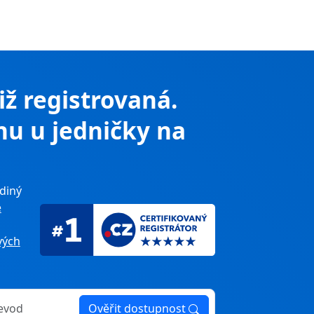
již registrovaná.
nu u jedničky na
diný
e
ých
Ověřit dostupnost